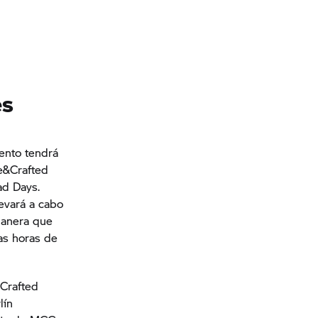
es
ento tendrá
e&Crafted
ad Days.
evará a cabo
manera que
tas horas de
&Crafted
lín