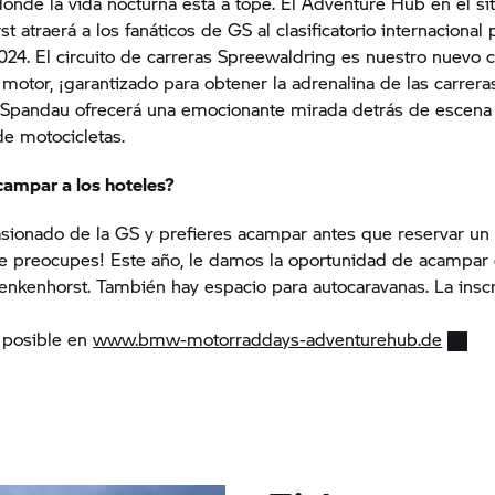
onde la vida nocturna está a tope. El Adventure Hub en el s
 atraerá a los fanáticos de GS al clasificatorio internacional p
24. El circuito de carreras Spreewaldring es nuestro nuevo 
motor, ¡garantizado para obtener la adrenalina de las carreras
pandau ofrecerá una emocionante mirada detrás de escena 
e motocicletas.
campar a los hoteles?
sionado de la GS y prefieres acampar antes que reservar un 
te preocupes! Este año, le damos la oportunidad de acampar e
kenhorst. También hay espacio para autocaravanas. La inscr
y posible en
www.bmw-motorraddays-adventurehub.de