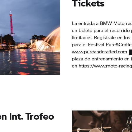
Tickets
La entrada a BMW Motorrad 
un boleto para el recorrido 
limitados. Regístrate en l
para el Festival Pure&Craft
www.pureandcrafted.com
plaza de entrenamiento en
en
https://www.moto-racin
n Int. Trofeo