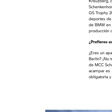
Kreuzberg, d
Schenkenhorst
GS Trophy
20
deportes de 
de BMW en S
producción d
¿Prefieres a
¿Eres un apa
Berlín? ¡No 
de MCC Schen
acampar es
obligatoria 