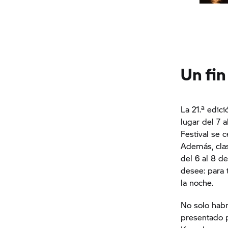
Un fi
La 21.ª edic
lugar del 7 
Festival se 
Además, clasi
del 6 al 8 d
desee: para 
la noche.
No solo habr
presentado p