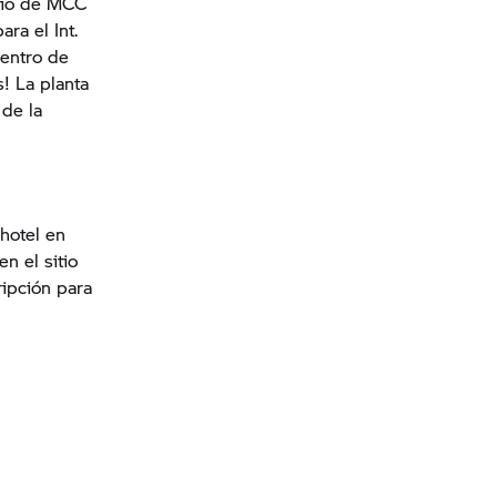
itio de MCC
ara el Int.
centro de
! La planta
de la
hotel en
n el sitio
ipción para