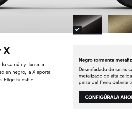
r X
Negro tormenta metali
 lo común y llama la
Desenfadado de serie: c
so en negro, la X aporta
metalizado de alta calida
. Elige tu estilo
pinza del freno delanter
CONFIGÚRALA AHO