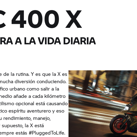
C 400 X
A A LA VIDA DIARIA
e de la rutina. Y es que la X es
mucha diversión conduciendo.
fico urbano como salir a la
 medio añade a cada kilómetro
tilismo opcional está causando
ico espíritu aventurero y eso
u rendimiento, manejo,
 supuesto, la X está
iempre estás #PluggedToLife.