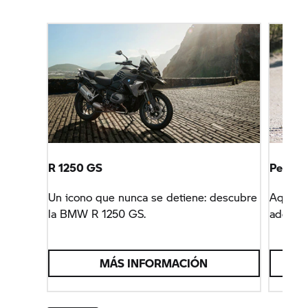
R 1250 GS
Perfec
Un icono que nunca se detiene: descubre
Aquí en
la BMW
R 1250 GS.
adecuad
MÁS INFORMACIÓN