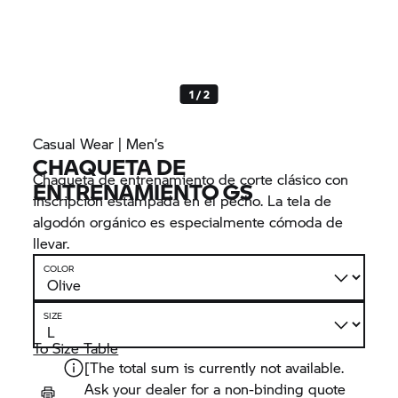
1 / 2
Casual Wear | Men’s
CHAQUETA DE
Chaqueta de entrenamiento de corte clásico con
ENTRENAMIENTO GS
inscripción estampada en el pecho. La tela de
algodón orgánico es especialmente cómoda de
llevar.
COLOR
SIZE
To Size Table
[The total sum is currently not available.
Ask your dealer for a non-binding quote