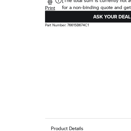
[The total sum is currently not a
for a non-binding quote and get
Print
ASK YOUR DEAL
Part Number:
76615B674C1
Product Details