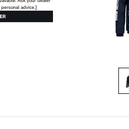
vailable. Ask your dealer
 personal advice.]
ER