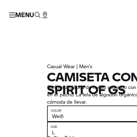
MENU
Casual Wear | Men’s
CAMISETA CO
SPIRIT OF GS
Camiseta clásica de cuello redondo con
en el pecho. La tela de algodón orgáni
cómoda de llevar.
COLOR
SIZE