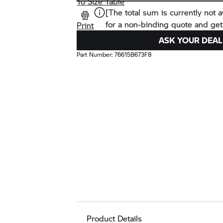
To Size Table
[The total sum is currently not a
for a non-binding quote and get
Print
ASK YOUR DEAL
Part Number:
76615B673F8
Product Details