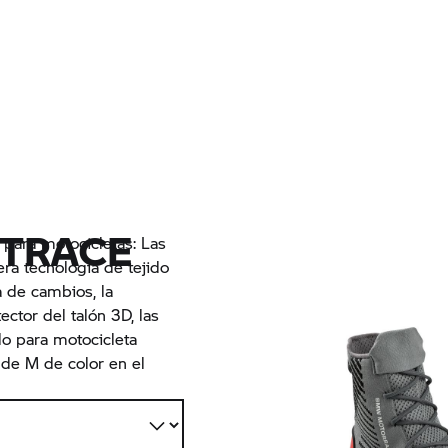
ITRACE
para motocicletas: Las
era tecnología de tejido
a de cambios, la
ector del talón 3D, las
do para motocicleta
 de M de color en el