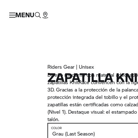
MENU
Riders Gear | Unisex
ZAPATILLA KN
Diseño moderno con material adecuado 
zapatillas KnitRace convencen con la lig
3D. Gracias a la protección de la palanc
protección integrada del tobillo y el prot
zapatillas están certificadas como calza
(Nivel 1). Destaque visual: el estampado
talón.
COLOR