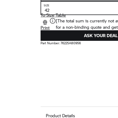
SIZE
To Size Table
[The total sum is currently not a
for a non-binding quote and get
Print
ASK YOUR DEAL
Part Number:
76225A80956
Product Details