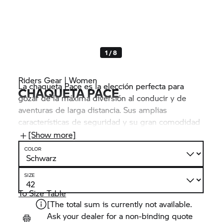
1 / 8
Riders Gear | Women
La chaqueta Pace es la elección perfecta para
CHAQUETA PACE
gozar de la máxima diversión al conducir y de
aventuras de larga distancia. Sus amplias
características de seguridad y su gran comodidad
de uso hacen que sea la compañera ideal. El
[Show more]
material exterior elástico y los rebajes de cuero
COLOR
garantizan un ajuste óptimo y la máxima libertad
de movimientos en cualquier situación de
SIZE
conducción.
To Size Table
[The total sum is currently not available.
Ask your dealer for a non-binding quote