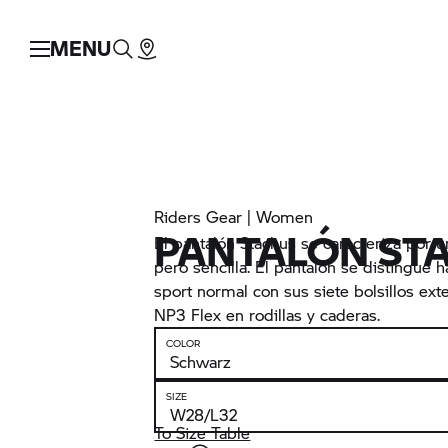
MENU
Riders Gear | Women
PANTALÓN ST
El pantalón Stachus se caracteriza por 
pero sencilla. El pantalón se distingue 
sport normal con sus siete bolsillos ext
NP3 Flex en rodillas y caderas.
COLOR
SIZE
To Size Table