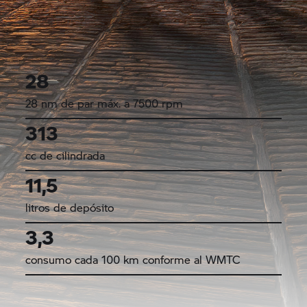
28
28 nm de par máx. a 7500 rpm
313
cc de cilindrada
11,5
litros de depósito
3,3
consumo cada 100 km conforme al WMTC