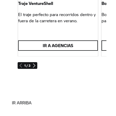
Traje VentureShell
Botas 
El traje perfecto para recorridos dentro y
Botas e
fuera de la carretera en verano.
para su 
IR A AGENCIAS
1 / 3
IR ARRIBA