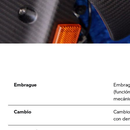
Embrague
Embragu
(funció
mecáni
Cambio
Cambio 
con den