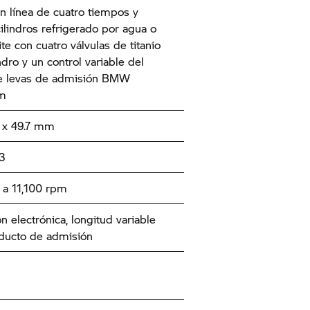
n línea de cuatro tiempos y
cilindros refrigerado por agua o
te con cuatro válvulas de titanio
ndro y un control variable del
e levas de admisión BMW
am
x 49.7 mm
3
a 11,100 rpm
n electrónica, longitud variable
ducto de admisión