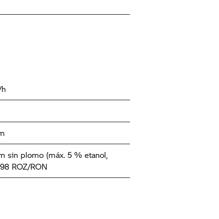
/h
km
 sin plomo (máx. 5 % etanol,
3-98 ROZ/RON