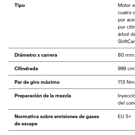
Tipo
Motor e
cuatro 
por acei
por cili
árbol d
ShiftC
Diámetro x carrera
80 mm 
Cilindrada
999 cm
Par de giro máximo
113 Nm 
Preparación de la mezcla
Inyecció
del con
Normativa sobre emisiones de gases
EU 5+
de escape